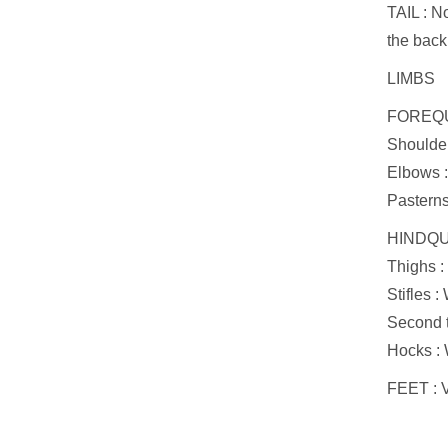
TAIL : No
the back
LIMBS
FOREQUAR
Shoulder
Elbows :
Pasterns 
HINDQUAR
Thighs :
Stifles :
Second t
Hocks : 
FEET : V