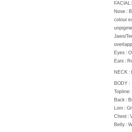
FACIAL 
Nose : Bl
colour e
unpigme
Jaws/Tee
overlapp
Eyes : Ov
Ears : R
NECK : L
BODY :
Topline:
Back : B
Loin : G
Chest : 
Belly : W