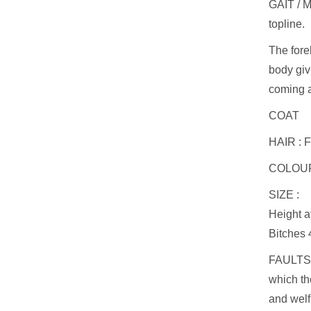
GAIT / M
topline.
The fore
body giv
coming 
COAT
HAIR : Fi
COLOUR :
SIZE :
Height a
Bitches 
FAULTS :
which th
and welf