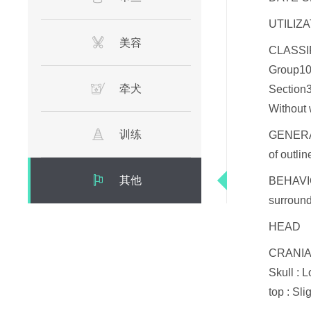
UTILIZA
美容
CLASSIF
Group10
牵犬
Section3
Without w
训练
GENERAL
of outli
其他
BEHAVIO
surround
HEAD
CRANIA
Skull : 
top : Slig