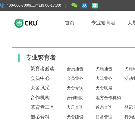
400-660-7000(工作日9:00-17:30) |
首页
专业繁育者
犬
专业繁育者
繁育者必读
会员通告
犬籍通告
犬籍
会员中心
会员业务
犬籍业务
活动
犬舍风采
犬舍专访
犬舍联展
合作机构
合作医院
地方合作机构
繁育者工具
犬只查询
近亲查询
登记
借鉴资料
犬舍建设
日常管理
行为