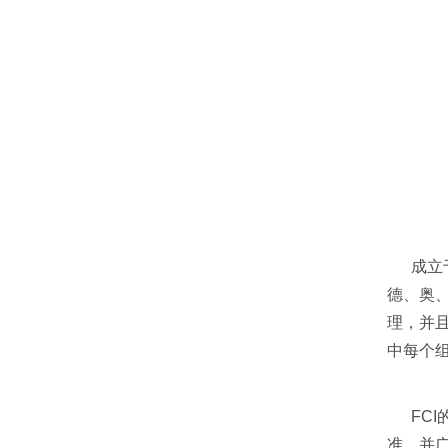
成立于
德、奥
理，并且
中每个
FCI
准，并