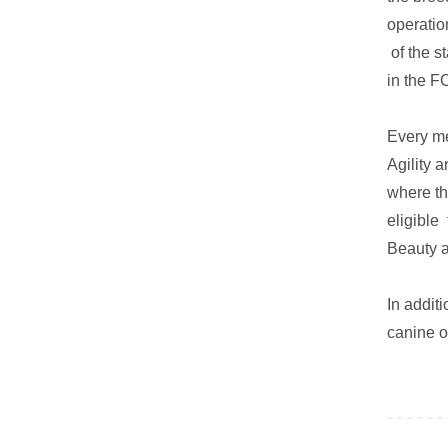
operatio
of the s
in the F
Every me
Agility 
where th
eligible
Beauty a
In addit
canine o