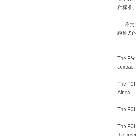
种标准
作为犬
纯种犬
The Fédé
contract
The FCI 
Africa.
The FCI 
The FCI 
the breed