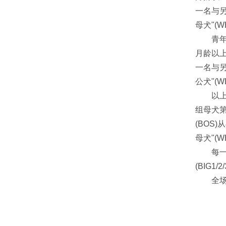
一名与另
母犬"(W
青年公犬
月龄以
一名与另
公犬"(W
以上获得
组母犬第
(BOS
母犬"(
每一个
(BIG1
全场成犬