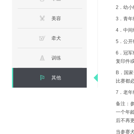
2．幼小
美容
3．青年
4．中间
牵犬
5．公开
6．冠
训练
复印件
B．国家
其他
比赛都
7．老
备注：
一个年
后不再
当参赛犬