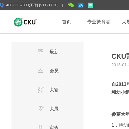
400-660-7000(工作日9:00-17:30) |
首页
专业繁育者
犬
最新
CK
2013-01-
会员
自201
犬籍
和幼小组
犬展
参赛犬
1．特幼
审查