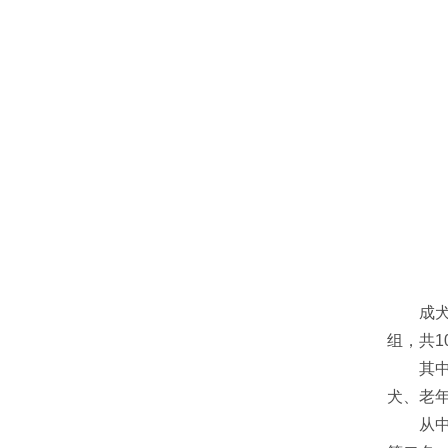
成犬组
组，共1
其中青
犬、老年
从中间母