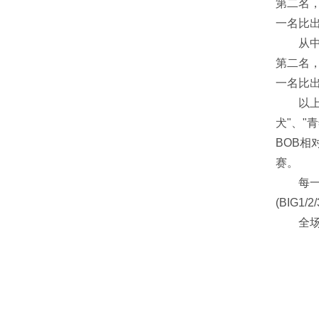
第二名，
一名比出
从中间公
第二名，
一名比出
以上获得
犬"、"
BOB相
赛。
每一个
(BIG1
全场成犬