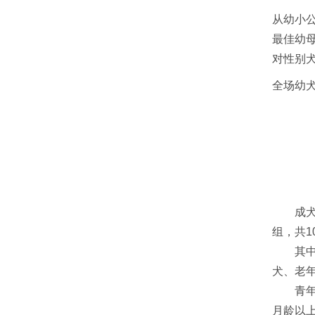
从幼小公
最佳幼母
对性别犬
全场幼犬
成犬组
组，共1
其中冠
犬、老年
青年母犬
月龄以