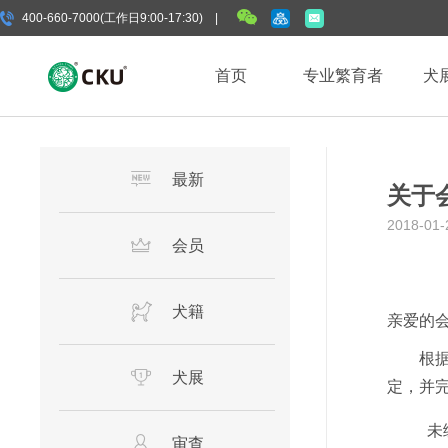
400-660-7000(工作日9:00-17:30) |
首页
专业繁育者
犬
最新
关于
2018-01-
会员
犬籍
亲爱的
根据最
犬展
定，并
未
审查