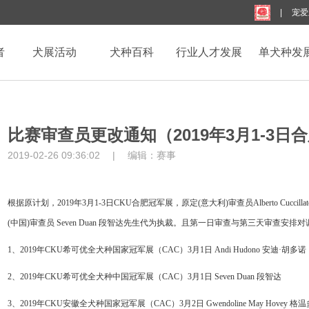
|
宠爱
者
犬展活动
犬种百科
行业人才发展
单犬种发
比赛审查员更改通知（2019年3月1-3日
2019-02-26 09:36:02
|
编辑：
赛事
根据原计划，
201
9
年
3
月
1-3日CKU
合肥
冠军展，原定
(
意大利
)审查员
Alberto Cuc
(中国)审查员
Seven Duan 段智达
先生代为执裁。且
第一
日审查
与第三天审查
安排对
1、
2019年CKU希可优全犬种国家冠军展（CAC）3月1日
Andi Hudono 安迪·胡多诺
2、
2019年CKU希可优全犬种
中国
冠军展（
CAC）3月1日
Seven Duan 段智达
3、
2019年CKU安徽全犬种国家冠军展（CAC）3月2日
Gwendoline May Hovey