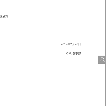
尔
·哈德威克
2019年2月26日
CKU赛事部
会