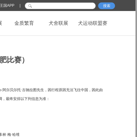
王国APP
|
搜索
展
金质繁育
犬舍联展
犬运动联盟赛
合肥比赛）
cillato 阿尔贝尔托·古驰拉图
先生，因行程原因无法飞往中国，因此由
调，最终安排以下列信息为准：
 格温多林·梅·哈维