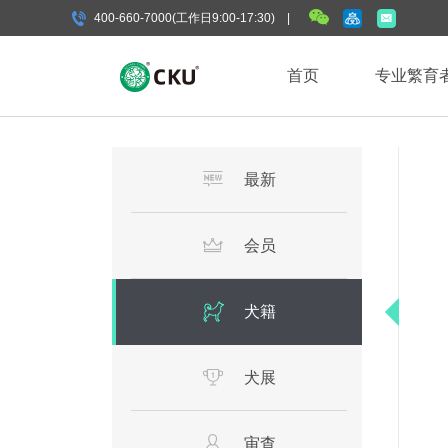
400-660-7000(工作日9:00-17:30) |
首页
专业繁育
最新
会员
犬籍
犬展
审查