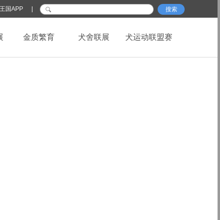
王国APP
|
搜索
展
金质繁育
犬舍联展
犬运动联盟赛