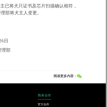
犬主已将犬只证书及芯片
扫描
确认相符，
管理部将犬主人变更。
26
日
管理部
阅读更多内容：
商务合作
官方合作