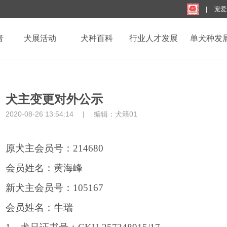
|
宠爱
者
犬展活动
犬种百科
行业人才发展
单犬种发
犬主变更对外公示
2020-08-26 13:54:14
|
编辑：
犬籍01
原犬主
会员号：
214680
会员姓名：黄海峰
新犬主
会员号：
105167
会员姓名：牛瑞