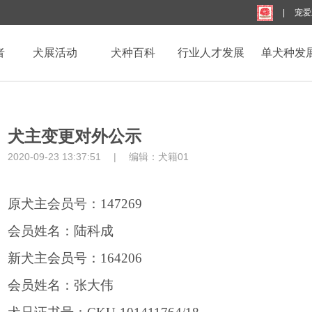
|
宠爱
者
犬展活动
犬种百科
行业人才发展
单犬种发
犬主变更对外公示
2020-09-23 13:37:51
|
编辑：
犬籍01
原犬主
会员号：
147269
会员姓名：陆科成
新犬主
会员号：
164206
会员姓名：张大伟