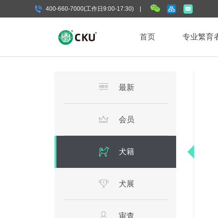
400-660-7000(工作日9:00-17:30) |
首页
专业繁育
最新
会员
犬籍
犬展
审查