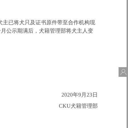
犬主已将犬只及证书原件带
至合作机构
现
个月公示期满后，犬籍管理部将犬主人变
会
2020年9月23日
CKU犬籍管理部