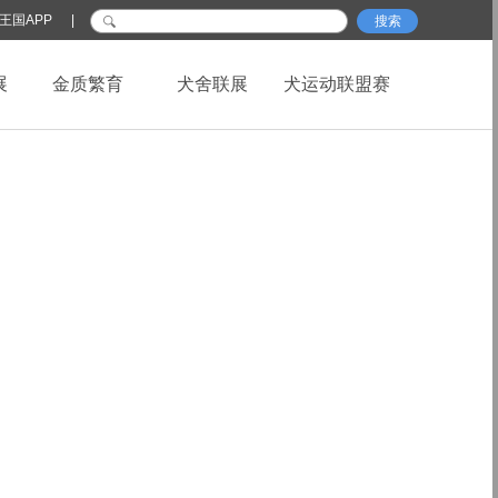
王国APP
|
搜索
展
金质繁育
犬舍联展
犬运动联盟赛