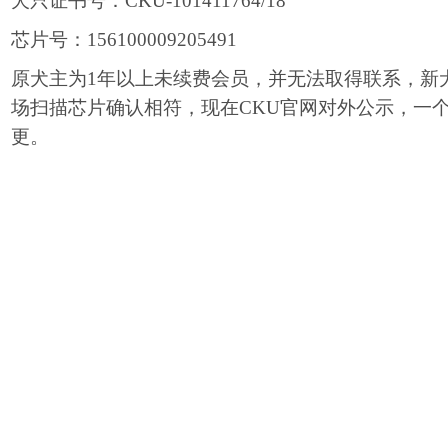
犬只
证书号：
CKU-101411764/18
芯片号
：
156100009205491
原犬主
为
1年以上未续费
会员
，并无法取得联系，新
场扫描芯片确认相符，现在
CKU官网对外公示，一
更。