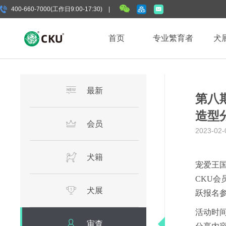
400-660-7000(工作日9:00-17:30) |
首页
专业繁育者
犬
最新
第八期
造型
会员
2023-02-
犬籍
宠爱王国
CKU
犬展
跃报名
活动时间：2
审查