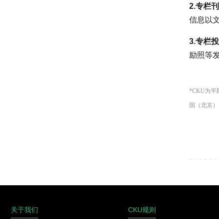
2.专栏
信息以
3.专栏
励照等发送
*CKU为
国（北京）
关于我们
CKU规则