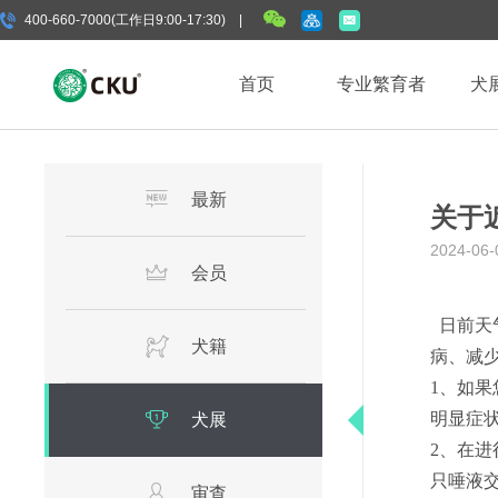
400-660-7000(工作日9:00-17:30) |
首页
专业繁育者
犬
最新
关于
2024-06-
会员
日前天
犬籍
病、减
1、如
明显症
犬展
2、在
只唾液
审查