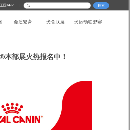
王国APP
|
搜索
展
金质繁育
犬舍联展
犬运动联盟赛
KU®本部展火热报名中！