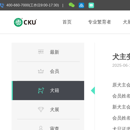
400-660-7000(工作日9:00-17:30) |
首页
专业繁育者
犬
最新
犬主
2025-06-
会员
原犬主
犬籍
会员姓
新犬主
犬展
会员姓
审查
犬只证