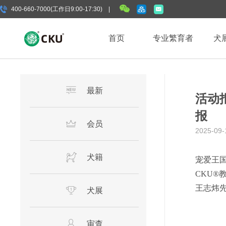
400-660-7000(工作日9:00-17:30) |
首页
专业繁育者
犬
最新
活动报
报
会员
2025-09-
犬籍
宠爱王国
CKU
®
王志炜
犬展
审查