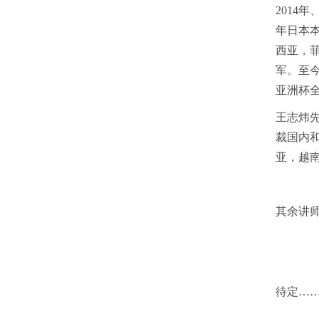
2014
年日本本
西亚，菲
军。至今
亚洲杯全
王志炜
裁国内
亚，越
其余讲师待
待定…