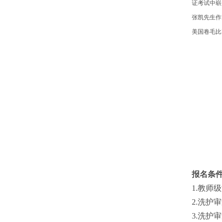
证考试中崭
张凯先生作
美国卷毛比
报名条
1.教师
2.洗护
3.洗护