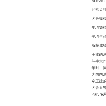
所在地：
经营犬
犬舍规模
年均繁殖
平均售价：
所获成绩
王建的法
斗牛犬
年时，
为国内
今王建
犬舍血
Paru