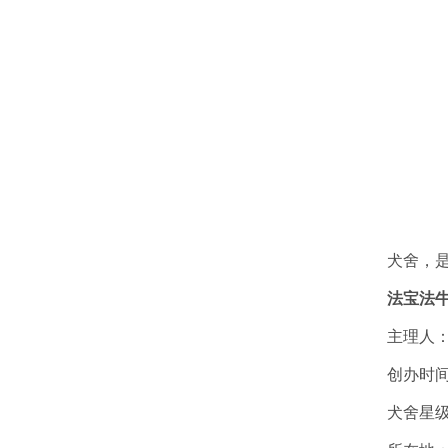
犬舍，
法宝法
主理人
创办时间
犬舍星级