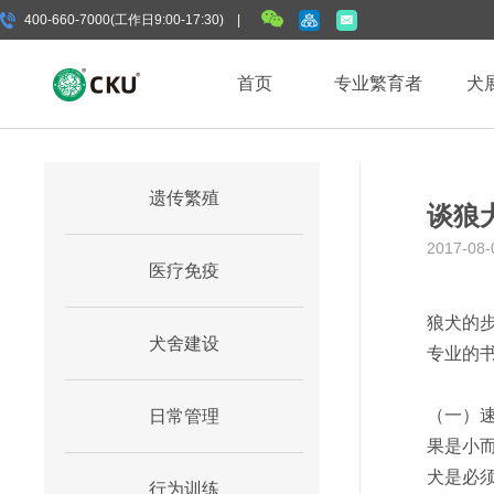
400-660-7000(工作日9:00-17:30) |
首页
专业繁育者
犬
遗传繁殖
谈狼
2017-08-
医疗免疫
狼犬的
犬舍建设
专业的
（一）速
日常管理
果是小
犬是必
行为训练