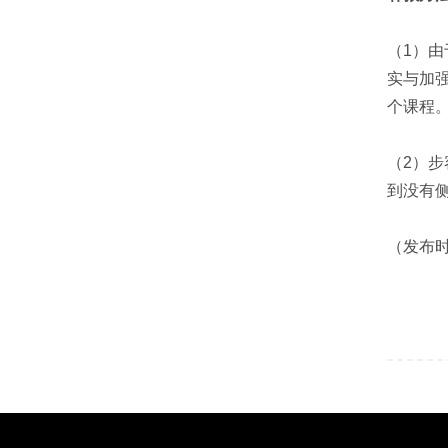
（1）
实与加
个课程
（2）步
到没有
（发布时