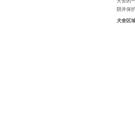
犬舍的一
阴并保
犬舍区