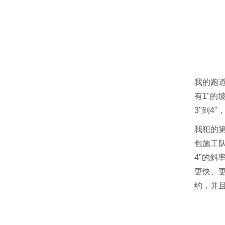
我的跑道
有1"的
3"到4
我犯的
包施工
4"的
更快、
约，并