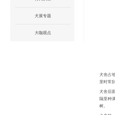
犬展专题
大咖观点
犬舍占
里时常
犬舍后面
隔里种
树。