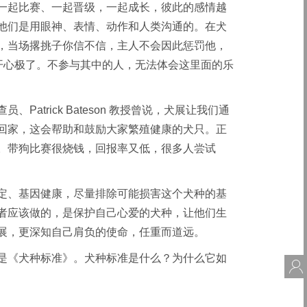
一起比赛、一起晋级，一起成长，彼此的感情越
他们是用眼神、表情、动作和人类沟通的。在犬
，当场撂挑子你信不信，主人不会因此惩罚他，
开心极了。不参与其中的人，无法体会这里面的乐
trick Bateson 教授曾说，犬展让我们通
回家，这会帮助和鼓励大家繁殖健康的犬只。正
。带狗比赛很烧钱，回报率又低，很多人尝试
定、基因健康，尽量排除可能损害这个犬种的基
者应该做的，是保护自己心爱的犬种，让他们生
展，更深知自己肩负的使命，任重而道远。
是《犬种标准》。犬种标准是什么？为什么它如
会