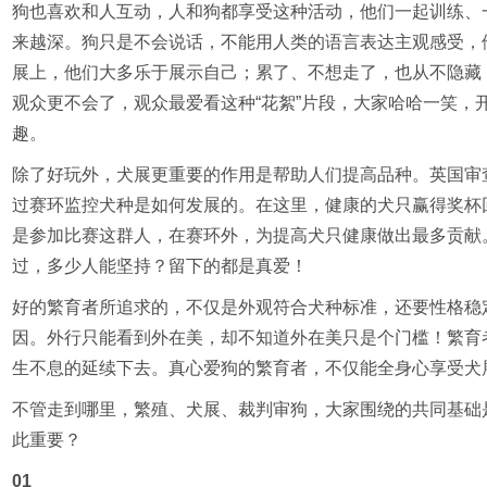
狗也喜欢和人互动，人和狗都享受这种活动，他们一起训练、
来越深。狗只是不会说话，不能用人类的语言表达主观感受，
展上，他们大多乐于展示自己；累了、不想走了，也从不隐藏
观众更不会了，观众最爱看这种“花絮”片段，大家哈哈一笑，
趣。
除了好玩外，犬展更重要的作用是帮助人们提高品种。英国审查员、Pa
过赛环监控犬种是如何发展的。在这里，健康的犬只赢得奖杯
是参加比赛这群人，在赛环外，为提高犬只健康做出最多贡献
过，多少人能坚持？留下的都是真爱！
好的繁育者所追求的，不仅是外观符合犬种标准，还要性格稳
因。外行只能看到外在美，却不知道外在美只是个门槛！繁育
生不息的延续下去。真心爱狗的繁育者，不仅能全身心享受犬
不管走到哪里，繁殖、犬展、裁判审狗，大家围绕的共同基础
此重要？
01