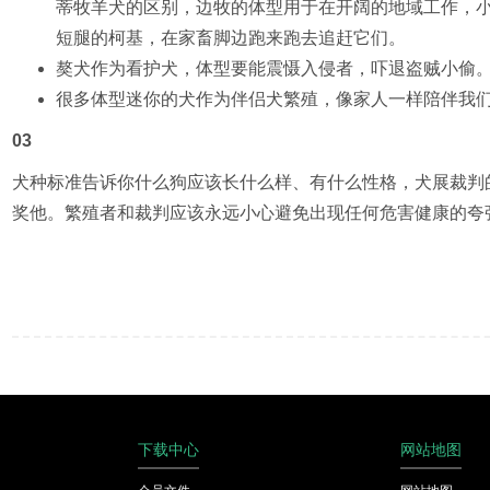
蒂牧羊犬的区别，边牧的体型用于在开阔的地域工作，
短腿的柯基，在家畜脚边跑来跑去追赶它们。
獒犬作为看护犬，体型要能震慑入侵者，吓退盗贼小偷
很多体型迷你的犬作为伴侣犬繁殖，像家人一样陪伴我
03
犬种标准告诉你什么狗应该长什么样、有什么性格，犬展裁判
奖他。繁殖者和裁判应该永远小心避免出现任何危害健康的夸
下载中心
网站地图