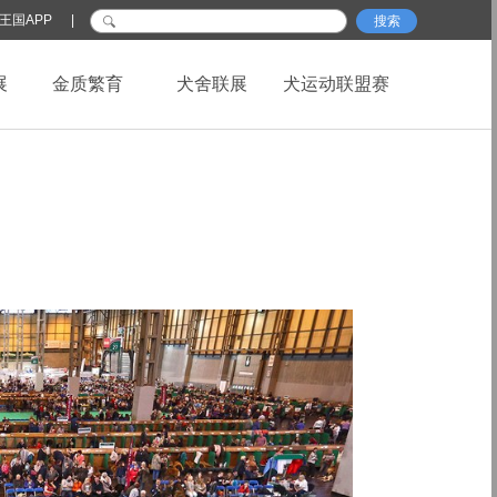
王国APP
|
搜索
展
金质繁育
犬舍联展
犬运动联盟赛