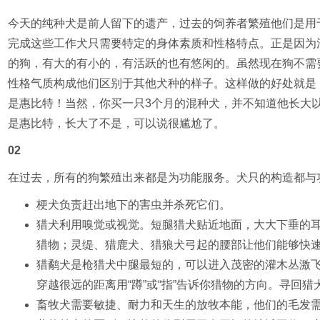
今天的纯种犬是前人留下的遗产，过去的饲养者繁殖他们是用
完成这些工作犬只需要特定的身体素质和性格特点。正是因为
的狗，有大的有小的，有活跃的也有悠闲的。虽然现在狗不需
性格气质构成他们区别于其他犬种的样子。这样做的好处就是
是惠比特！当然，你买一只3个月的混种犬，并不知道他长大
是惠比特，长大了不是，可以说很尴尬了。
02
在过去，所有的狗繁殖出来都是为功能服务。犬只的构造都与
梗犬负责赶出地下的害虫并杀死它们。
猎犬利用嗅觉或视觉。短腿猎犬贴近地面，大大下垂的
猎物；灵缇、猎鹿犬、猎狼犬弓起的腰部让他们能够快
猎鹬犬是枪猎犬中腿最短的，可以进入茂密的灌木丛激
穿越很远的距离用“蹲”或“指”告诉你猎物的方向。寻回
畜牧犬需要敏捷、耐力和天生的放牧本能，他们的毛发