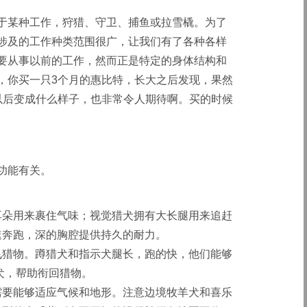
于某种工作，狩猎、守卫、捕鱼或拉雪橇。为了
涉及的工作种类范围很广，让我们有了各种各样
要从事以前的工作，然而正是特定的身体结构和
，你买一只3个月的惠比特，长大之后发现，果然
以后变成什么样子，也非常令人期待啊。买的时候
功能有关。
耳朵用来裹住气味；视觉猎犬拥有大长腿用来追赶
速奔跑，深的胸腔提供持久的耐力。
飞猎物。蹲猎犬和指示犬腿长，跑的快，他们能够
猎犬，帮助衔回猎物。
需要能够适应气候和地形。注意边境牧羊犬和喜乐