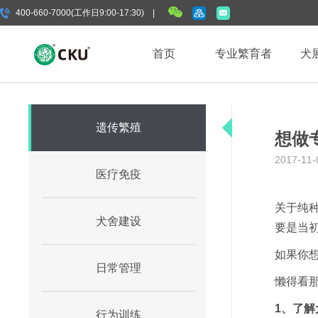
400-660-7000(工作日9:00-17:30) |
首页
专业繁育者
犬
遗传繁殖
想做
2017-11-
医疗免疫
关于纯
犬舍建设
要是当初
如果你
日常管理
懒得看
1、了
行为训练