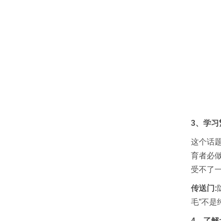
3、学习
这个话
育者必
受不了
传送门:
毛”不
4、了