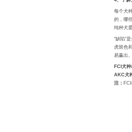
每个犬
的，哪
纯种犬
“缺陷
虎斑色
易赢出。
FCI犬
AKC犬
注：
F