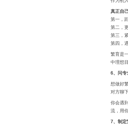
作为初
真正自
第一，
第二，
第三，
第四，
繁育是
中理想
6、问
想做好
对方聊
你会遇
流，用
7、制定