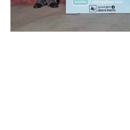
1
、宠爱堡：您是怎么开始做繁殖的？
答：
我从小就酷爱狗狗，十余年间
也养过各种品种的狗，但我
唯独对拉
一只拥有血统证书的拉布拉多犬，
怀着对该犬种
发自内心的
热爱
与好奇
拾的
狂热
"
旅途
。
"