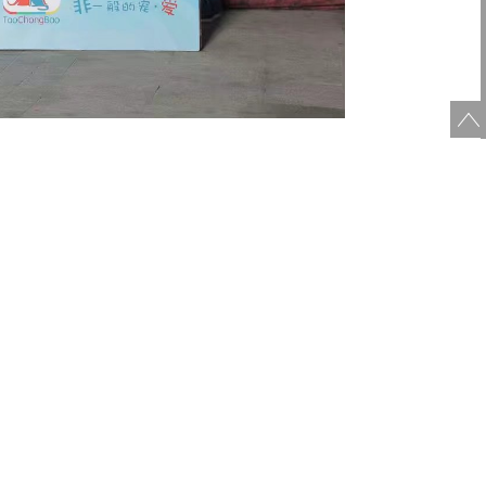
我
布拉多寻回猎犬
情有独钟。在
2014
年
月我买了人生中第
4
，
注册了犬舍正式开始做繁殖，由此开始了一发不可收