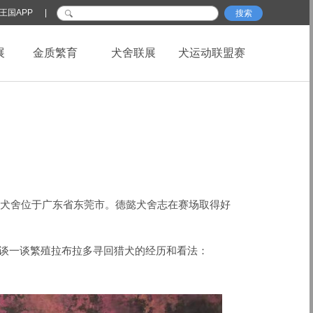
王国APP
|
搜索
展
金质繁育
犬舍联展
犬运动联盟赛
犬舍位于广东省东莞市。德懿犬舍志在赛场取得好
谈一谈繁殖
拉布拉多寻回猎犬
的经历和看法：