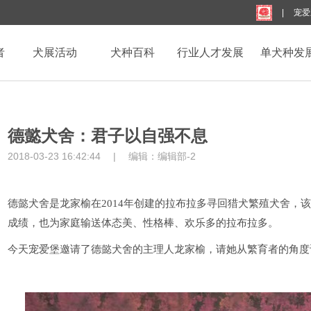
|
宠爱
者
犬展活动
犬种百科
行业人才发展
单犬种发
德懿犬舍：君子以自强不息
2018-03-23 16:42:44
|
编辑：
编辑部-2
德懿犬舍是龙家榆在
20
14
年创建的拉布拉多寻回猎犬繁殖犬舍，该
成绩，也为家庭输送体态美、性格棒、欢乐多的拉布拉多。
今天宠爱堡邀请了
德懿
犬舍的
主理人龙家榆
，请
她
从繁育者的角度