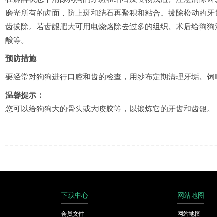
磨光所有的齿面，防止斑和结石再聚积和粘合。拔除松动的牙
齿拔除。若齿龈肥大可用电烧烙除去过多的组织。术后给狗狗
酸等。
预防措施
要经常对狗狗进行口腔和齿的检查，用纱布定期清理牙垢。饲
温馨提示：
您可以给狗狗大的骨头或大咬胶等，以锻炼它的牙齿和齿龈。
下载中心
网站地图
会员文件
网站地图