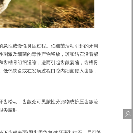
的急性或慢性炎症过程。伯细菌活动引起的牙周
性刺激及细菌的毒性产物释放，斑和结石沿着龈
和齿槽骨组织退缩，进而引起齿龈萎缩，齿槽骨
，低钙饮食或在发病过程口腔内细菌侵入齿龈，
牙齿松动，齿龈处可见脓性分泌物或挤压齿龈流
根尖脓肿。
会
下齿根表面(即齿周袋内)的牙斑和结石。尽可能