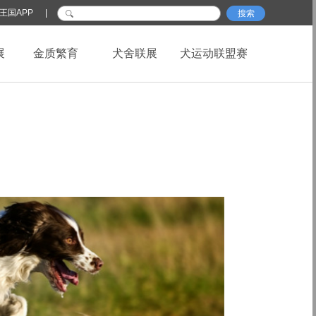
王国APP
|
搜索
展
金质繁育
犬舍联展
犬运动联盟赛