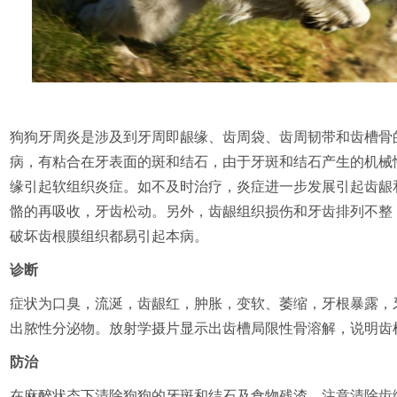
狗狗牙周炎是涉及到牙周即龈缘、齿周袋、齿周韧带和齿槽骨
病，有粘合在牙表面的斑和结石，由于牙斑和结石产生的机械
缘引起软组织炎症。如不及时治疗，炎症进一步发展引起齿龈
骼的再吸收，牙齿松动。另外，齿龈组织损伤和牙齿排列不整
破坏齿根膜组织都易引起本病。
诊断
症状为口臭，流涎，齿龈红，肿胀，变软、萎缩，牙根暴露，
出脓性分泌物。放射学摄片显示出齿槽局限性骨溶解，说明齿
防治
在麻醉状态下清除狗狗的牙斑和结石及食物残渣。注意清除齿缘